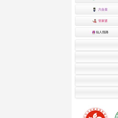
六合皇
管家婆
仙人指路