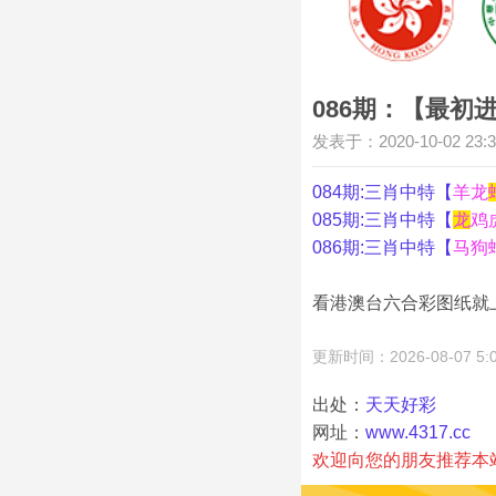
086期：【最初
发表于：2020-10-02 23:3
084期:三肖中特【
羊龙
085期:三肖中特【
龙
鸡
086期:三肖中特【
马狗
看港澳台六合彩图纸就上 w
更新时间：2026-08-07 5:0
出处：
天天好彩
网址：
www.4317.cc
欢迎向您的朋友推荐本